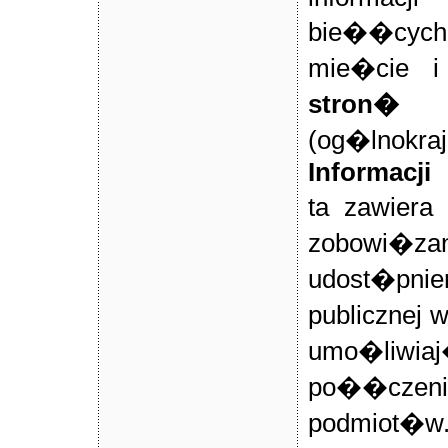
bie��cych
mie�cie i
stron
(og�lnok
Informacji 
ta zawiera
zobowi
udost�pni
publicznej 
umo�liwia
po��czenie
podmiot�w