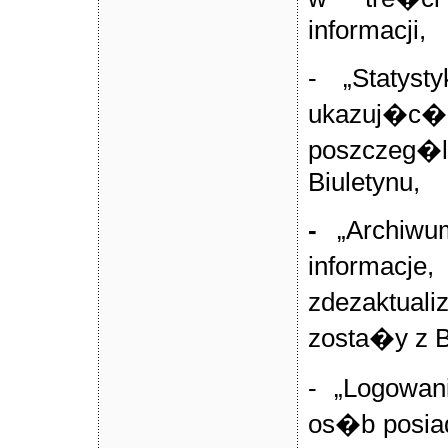
informacji,
- „Statyst
ukazuj�c� 
poszczeg
Biuletynu,
-
„Archiwu
informacje
zdezaktual
zosta�y z B
- „Logowan
os�b posia