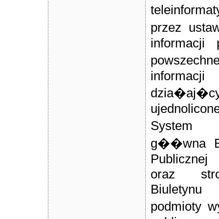
teleinform
przez usta
informacji
powszechne
informac
dzia�aj
ujednolicon
System 
g��wna Biu
Publiczne
oraz str
Biuletynu
podmioty w