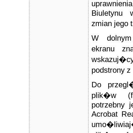
uprawnie
Biuletynu 
zmian jego 
W dolnym
ekranu zna
wskazuj�cy
podstrony z
Do przegl�
plik�w (fo
potrzebny 
Acrobat Re
umo�liwiaj