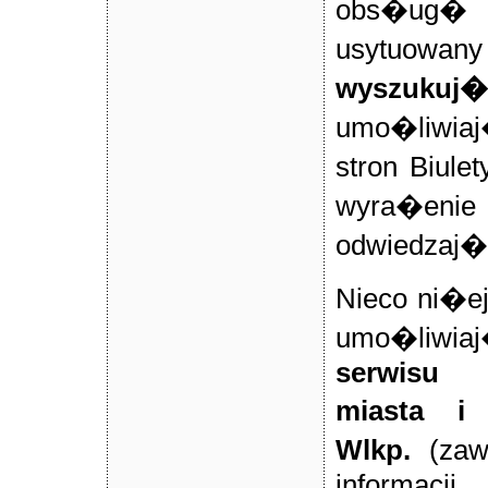
obs�ug� B
usytuow
wyszukuj�
umo�liwia
stron Biule
wyra�eni
odwiedzaj�c
Nieco ni�ej
umo�liwiaj
serwisu 
miasta i
Wlkp.
(zawi
informac