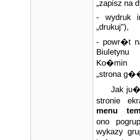
„zapisz na d
- wydruk in
„drukuj”),
- powr�t 
Biuletynu
Ko�min W
„strona g�
Jak ju�
stronie ek
menu tema
ono pogru
wykazy gru