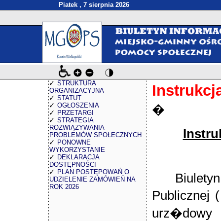
Piatek , 7 sierpnia 2026
STRUKTURA
Instrukc
ORGANIZACYJNA
STATUT
OGŁOSZENIA
�
PRZETARGI
STRATEGIA
ROZWIĄZYWANIA
Instr
PROBLEMÓW SPOŁECZNYCH
PONOWNE
WYKORZYSTANIE
DEKLARACJA
DOSTĘPNOŚCI
PLAN POSTĘPOWAŃ O
Biule
UDZIELENIE ZAMÓWIEŃ NA
ROK 2026
Publicznej 
urz�dow