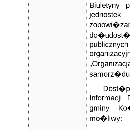
Biuletyny 
jednostek 
zobowi�za
do�udost�p
publicznych
organiza
„Organiz
samorz�du
Dost�
Informacji 
gminy Ko
mo�liwy: