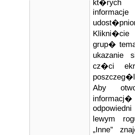
kt�rych 
informa
udost�p
Klikni�ci
grup� tema
ukazanie 
cz�ci ek
poszczeg�l
Aby otw
informacj�
odpowiedn
lewym rog
„Inne” zna