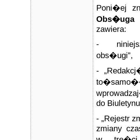
Poni�ej zn
Obs�uga B
zawiera:
- niniej
obs�ugi”,
- „Redakcj
to�sa
wprowadzaj
do Biuletynu
- „Rejestr 
zmiany cza
w tre�ci