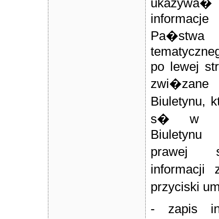
ukazyw
informacj
Pa�st
tematyczn
po lewej st
zwi�za
Biuletynu,
s� w dz
Biuletynu
prawej s
informacji
przyciski u
- zapis in