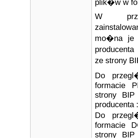
plik�w w f
W przy
zainstalow
mo�na je 
producenta
ze strony B
Do przegl
formacie 
strony BIP
producenta 
Do przegl
formacie 
strony BIP