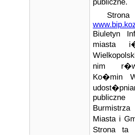
publiczne.
Strona
www.bip.koz
Biuletyn In
miasta i
Wielkopols
nim r�w
Ko�min Wl
udost�pnia
publiczne
Burmistr
Miasta i G
Strona ta