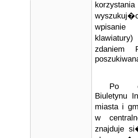
korzyst
wyszukuj�c
wpisani
klawiatury
zdaniem 
poszukiwana
Po ot
Biuletynu I
miasta i g
w central
znajduje s