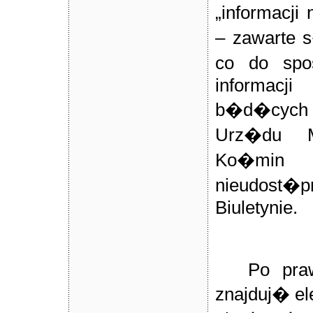
„informacji
– zawarte 
co do spo
informac
b�d�cych
Urz�du M
Ko�mi
nieudos
Biuletynie.
Po praw
znajduj� e