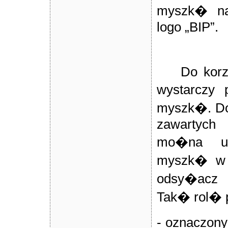
myszk� na
logo „BIP”.
Do korz
wystarczy 
myszk�. Do
zawartych 
mo�na uz
myszk� w o
odsy�acz 
Tak� rol�
- oznaczon