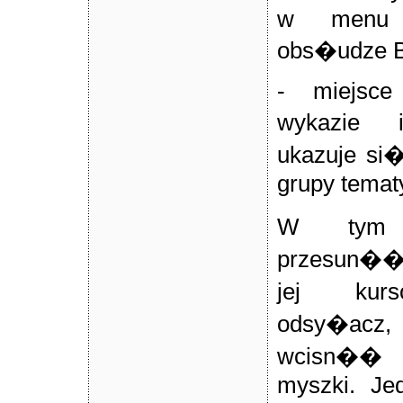
w menu 
obs�udze B
- miejs
wykazie i
ukazuje si�
grupy temat
W tym 
przesun��
jej kur
odsy�acz
wcisn�� 
myszki. Je