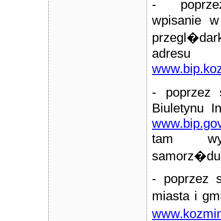
- poprze
wpisanie w
przegl�da
adre
www.bip.koz
- poprze
Biuletynu I
www.bip.gov
tam wyk
samorz�du t
- poprzez s
miasta i g
www.kozmin